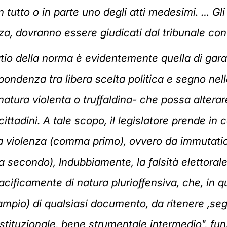
tutto o in parte uno degli atti medesimi. … Gli i
nza, dovranno essere giudicati dal tribunale con 
atio della norma è evidentemente quella di garan
ispondenza tra libera scelta politica e segno ne
atura violenta o truffaldina- che possa alterar
ittadini. A tale scopo, il legislatore prende in
violenza (comma primo), ovvero da immutatio v
secondo), Indubbiamente, la falsità elettorale
cificamente di natura plurioffensiva, che, in q
o ampio) di qualsiasi documento, da ritenere ,s
ituzionale, bene strumentale intermedio", funz