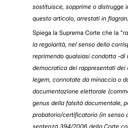
sostituisce, sopprime o distrugge in 
questo articolo, arrestati in flagra
Spiega la Suprema Corte che la "
r
la regolarità, nel senso della corr
reprimendo qualsiasi condotta -di n
democratica dei rappresentati dei c
legem, connotate da minaccia o da 
documentazione elettorale (comma 
genus della falsità documentale, pa
probatorio/certificatorio (in sens
sentenza 394/2006 della Corte cost