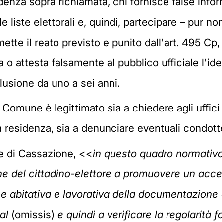
denza sopra richiamata, chi fornisce false infor
le liste elettorali e, quindi, partecipare – pur no
tte il reato previsto e punito dall'art. 495 Cp
 attesta falsamente al pubblico ufficiale l'ident
lusione da uno a sei anni.
o Comune è legittimato sia a chiedere agli uffici 
va residenza, sia a denunciare eventuali condott
te di Cassazione, <<
in questo quadro normativo 
one del cittadino-elettore a promuovere un accer
e abitativa e lavorativa della documentazione c
al
(omissis)
e quindi a verificare la regolarità 