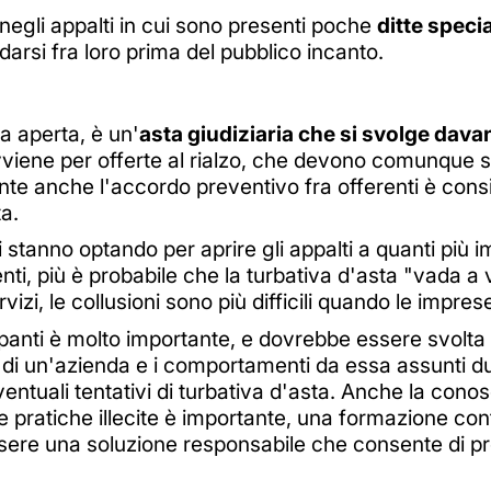
 negli appalti in cui sono presenti poche
ditte speci
darsi fra loro prima del pubblico incanto.
a aperta, è un'
asta giudiziaria che si svolge davan
avviene per offerte al rialzo, che devono comunque 
nte anche l'accordo preventivo fra offerenti è con
ta.
tanno optando per aprire gli appalti a quanti più im
renti, più è probabile che la turbativa d'asta "vada 
rvizi, le collusioni sono più difficili quando le impr
panti è molto importante, e dovrebbe essere svolta i
 di un'azienda e i comportamenti da essa assunti du
ntuali tentativi di turbativa d'asta. Anche la conos
tre pratiche illecite è importante, una formazione co
ssere una soluzione responsabile che consente di p