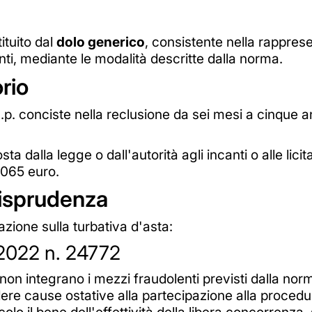
ituito dal
dolo generico
, consistente nella rappres
enti, mediante le modalità descritte dalla norma.
rio
 c.p. conciste nella reclusione da sei mesi a cinque 
sta dalla legge o dall'autorità agli incanti o alle lic
.065 euro.
urisprudenza
zione sulla turbativa d'asta:
2022 n. 24772
, non integrano i mezzi fraudolenti previsti dalla nor
dere cause ostative alla partecipazione alla procedu
olo il bene dell'effettività della libera concorrenza