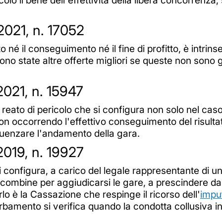
021, n. 17052
to né il conseguimento né il fine di profitto, è intr
ono state altre offerte migliori se queste non sono 
021, n. 15947
i è reato di pericolo che si configura non solo nel ca
 occorrendo l'effettivo conseguimento del risultato 
fluenzare l'andamento della gara.
019, n. 19927
i si configura, a carico del legale rappresentante di u
 combine per aggiudicarsi le gare, a prescindere da
rlo è la Cassazione che respinge il ricorso dell'
impu
rbamento si verifica quando la condotta collusiva inf