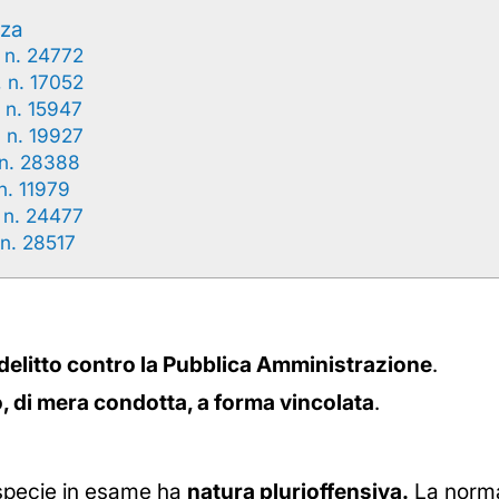
nza
 n. 24772
 n. 17052
 n. 15947
 n. 19927
 n. 28388
n. 11979
 n. 24477
n. 28517
delitto contro la Pubblica Amministrazione
.
, di mera condotta, a forma vincolata
.
ispecie in esame ha
natura plurioffensiva.
La norma, 