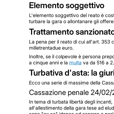
Elemento soggettivo
L'elemento soggettivo del reato è cost
turbare la gara o allontanare gli offer
Trattamento sanzionato
La pena per il reato di cui all'art. 353
milletrentadue euro.
Inoltre, se il colpevole è persona prepo
a cinque anni e la
multa
va da 516 a 2
Turbativa d'asta: la gi
Ecco una serie di massime della Cassa
Cassazione penale 24/02/
In tema di turbata libertà degli incanti
all'allestimento della gara tese ad elu
sono "ex se" idonee ad esporre a peric