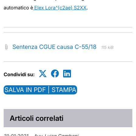
automatico è
Elex Lora^(c2ae) S2XX
.
Sentenza CGUE causa C-55/18
115 kiB
Condividi su:
SALVA IN PDF | STAMPA
Articoli correlati
31-01-2021
Avv. Luisa Camboni