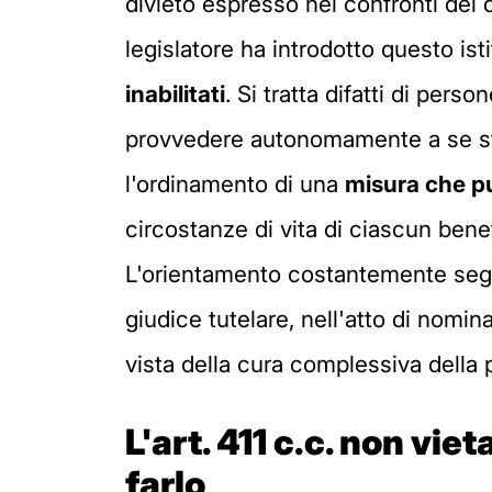
divieto espresso nei confronti del
legislatore ha introdotto questo isti
inabilitati
. Si tratta difatti di pe
provvedere autonomamente a se ste
l'ordinamento di una
misura che pu
circostanze di vita di ciascun benef
L'orientamento costantemente seguit
giudice tutelare, nell'atto di nomi
vista della cura complessiva della p
L'art. 411 c.c. non vie
farlo