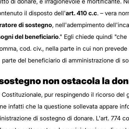
itto di donare, è irragionevole e mortificante. 
tenuto il disposto dell'
art. 410 c.c
. – vera nor
ratore di sostegno
, nell'adempimento dell'inc
sogni del beneficiario
." Egli chiede quindi "che s
 comma, cod. civ., nella parte in cui non preved
da parte del beneficiario di amministrazione di s
 sostegno non ostacola la do
 Costituzionale, pur respingendo il ricorso del 
iene infatti che la questione sollevata appare i
nistrazione di sostegno di donare. L'art. 774 co