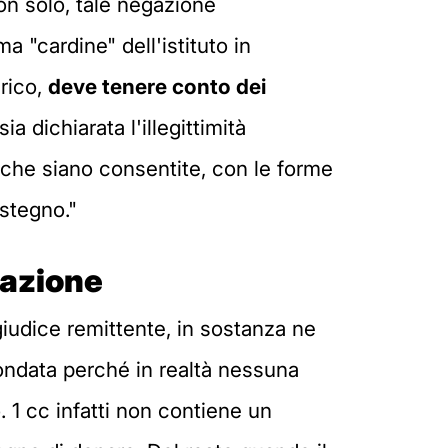
Non solo, tale negazione
ma "cardine" dell'istituto in
arico,
deve tenere conto dei
ia dichiarata l'illegittimità
e che siano consentite, con le forme
ostegno."
nazione
giudice remittente, in sostanza ne
nfondata perché in realtà nessuna
. 1 cc infatti non contiene un