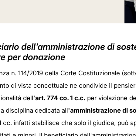
ciario dell'amministrazione di sos
re per donazione
a n. 114/2019 della Corte Costituzionale (sotto 
o di vista concettuale ne condivide il pensiero. 
onalità dell'
art. 774 co. 1 c.c.
per violazione d
a disciplina dedicata all
'amministrazione di s
11 cc. infatti stabilisce che solo il giudice, può 
litati e minori. Il beneficiario dell'amministraz