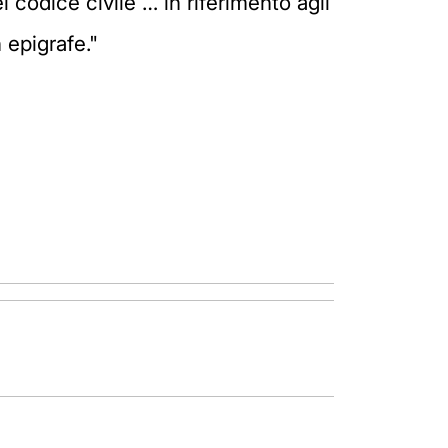
l codice civile … in riferimento agli
 epigrafe."