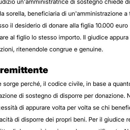
udizio un'amministratrice di sostegno chiede di
a sorella, beneficiaria di un'amministrazione a
sso il desiderio di donare alla figlia 10.000 eu
are al figlio lo stesso importo. Il giudice appur
zioni, ritenendole congrue e genuine.
 remittente
 sorge perché, il codice civile, in base a quanto 
razione di sostegno di disporre per donazione. No
cessità di appurare volta per volta se chi benef
tà di disporre dei propri beni. Per il giudice r