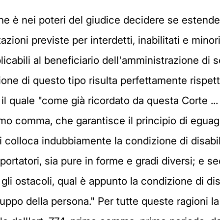
 che è nei poteri del giudice decidere se estend
zioni previste per interdetti, inabilitati e minor
cabili al beneficiario dell'amministrazione di so
azione di questo tipo risulta perfettamente rispe
, il quale "come già ricordato da questa Corte ...
imo comma, che garantisce il principio di eguag
si colloca indubbiamente la condizione di disabili
rtatori, sia pure in forme e gradi diversi; e se
li ostacoli, qual è appunto la condizione di dis
luppo della persona." Per tutte queste ragioni l