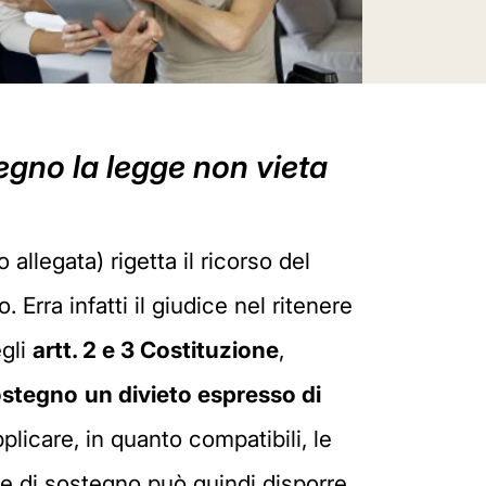
tegno la legge non vieta
allegata) rigetta il ricorso del
Erra infatti il giudice nel ritenere
egli
artt. 2 e 3 Costituzione
,
ostegno
un divieto espresso di
applicare, in quanto compatibili, le
ione di sostegno può quindi disporre