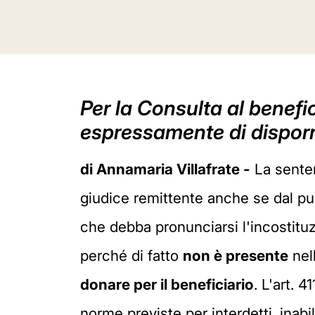
Per la Consulta al benefi
espressamente di dispor
di Annamaria Villafrate -
La sentenz
giudice remittente anche se dal punt
che debba pronunciarsi l'incostituzi
perché di fatto
non è presente
nell
donare per il beneficiario
. L'art. 4
norme previste per interdetti, inabi