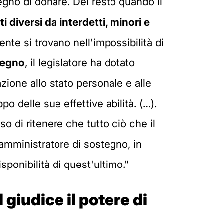
gno di donare. Del resto quando il
i diversi da interdetti, minori e
nte si trovano nell'impossibilità di
tegno
, il legislatore ha dotato
azione allo stato personale e alle
o delle sue effettive abilità. (…).
o di ritenere che tutto ciò che il
'amministratore di sostegno, in
sponibilità di quest'ultimo."
 giudice il potere di