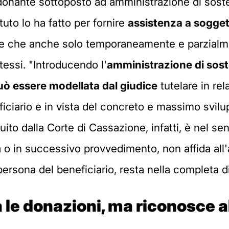
 donante sottoposto ad amministrazione di soste
tuto lo ha fatto per fornire
assistenza a soggett
rsone che anche solo temporaneamente e parzialme
ssi. "Introducendo l'
amministrazione di sos
ò essere modellata dal giudice
tutelare in rel
iciario e in vista del concreto e massimo svilupp
o dalla Corte di Cassazione, infatti, è nel sens
na o in successivo provvedimento, non affida all
ersona del beneficiario, resta nella completa di
ta le donazioni, ma riconosce al