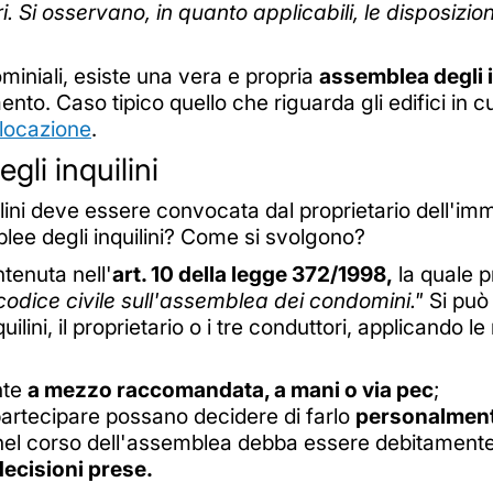
i. Si osservano, in quanto applicabili, le disposizio
ominiali, esiste una vera e propria
assemblea degli i
to. Caso tipico quello che riguarda gli edifici in 
locazione
.
gli inquilini
ini deve essere convocata dal proprietario dell'imm
ee degli inquilini? Come si svolgono?
tenuta nell'
art. 10 della legge 372/1998,
la quale 
 codice civile sull'assemblea dei condomini."
Si può 
ini, il proprietario o i tre conduttori, applicando le 
nte
a mezzo raccomandata, a mani o via pec
;
 a partecipare possano decidere di farlo
personalment
ca nel corso dell'assemblea debba essere debitament
 decisioni prese.