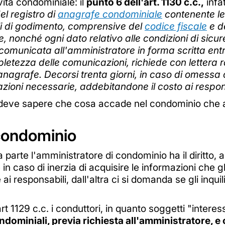
vita condominiale: il
punto 6 dell'art. 1130 c.c.,
infa
el registro di
anagrafe condominiale
contenente le 
rsonali di godimento, comprensive del
codice fiscale
e d
, nonché ogni dato relativo alle condizioni di sicure
comunicata all'amministratore in forma scritta entr
pletezza delle comunicazioni, richiede con lettera
 anagrafe. Decorsi trenta giorni, in caso di omessa
zioni necessarie, addebitandone il costo ai respons
deve sapere che cosa accade nel condominio che am
in condominio
arte l'amministratore di condominio ha il diritto, ai 
e in caso di inerzia di acquisire le informazioni che 
ai responsabili, dall'altra ci si domanda se gli inqui
rt 1129 c.c. i conduttori, in quanto soggetti "interess
ndominiali, previa richiesta all'amministratore, e