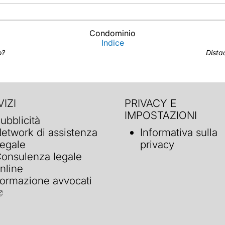
Condominio
Indice
o?
Dista
IZI
PRIVACY E
IMPOSTAZIONI
ubblicità
etwork di assistenza
Informativa sulla
egale
privacy
onsulenza legale
nline
ormazione avvocati