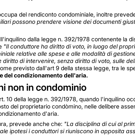
occupa del rendiconto condominiale, inoltre preved
iliari possono prendere visione dei documenti giust
all'inquilino dalla legge n. 392/1978 contenente la di
he
"Il conduttore ha diritto di voto, in luogo del prop
iale relative alle spese e alle modalità di gestione
diritto di intervenire, senza diritto di voto, sulle de
me previsto dall'art 9 della stessa legge, tra le sp
e del condizionamento dell'aria.
ni non in condominio
rt. 10 della legge n. 392/1978, quando l'inquilino o
posto del proprietario condòmino, nelle delibere ass
ondizionamento d'aria.
ttura, prevede anche che:
"La disciplina di cui al p
n tale ipotesi i conduttori si riuniscono in apposita