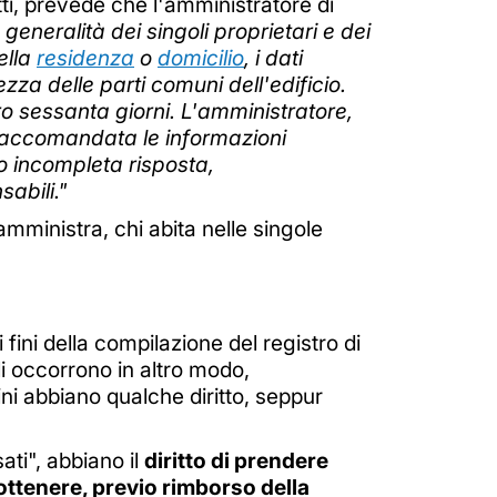
tti, prevede che l'amministratore di
generalità dei singoli proprietari e dei
ella
residenza
o
domicilio
, i dati
zza delle parti comuni dell'edificio.
o sessanta giorni. L'amministratore,
 raccomandata le informazioni
 o incompleta risposta,
abili."
ministra, chi abita nelle singole
fini della compilazione del registro di
gli occorrono in altro modo,
lini abbiano qualche diritto, seppur
ati", abbiano il
diritto di prendere
 ottenere, previo rimborso della