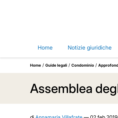
Home
Notizie giuridiche
Home
Guide legali
Condominio
Approfond
Assemblea degli
di
Annamaria Villafrate
—
02 feb 2019