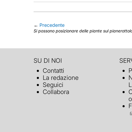
←
Precedente
Si possono posizionare delle piante sul pianerottol
SU DI NOI
SERV
Contatti
P
La redazione
N
Seguici
L
Collabora
C
o
F