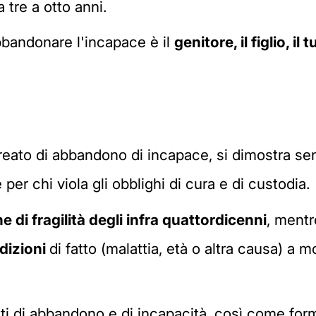
tre a otto anni.
bandonare l'incapace è il
genitore, i
l figlio,
i
l t
l reato di abbandono di incapace, si dimostra sen
per chi viola gli obblighi di cura e di custodia.
 di fragilità degli infra quattordicenni
, mentr
dizioni
di fatto (malattia, età o altra causa) a 
etti di abbandono e di incapacità, così come fo