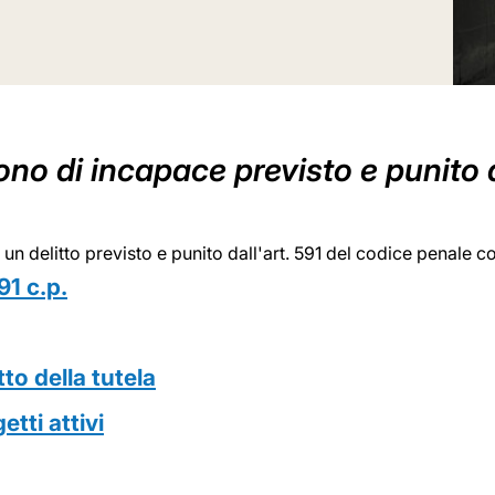
no di incapace previsto e punito d
 un delitto previsto e punito dall'art. 591 del codice penale c
91 c.p.
to della
tutela
etti
attivi