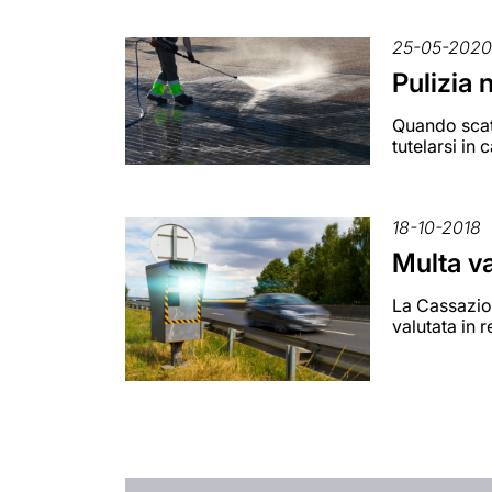
25-05-202
Pulizia 
Quando scatt
tutelarsi in
18-10-2018
Multa va
La Cassazion
valutata in r