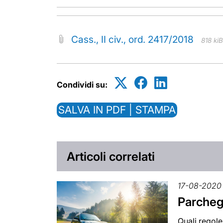
Cass., II civ., ord. 2417/2018
818 kiB
Condividi su:
SALVA IN PDF | STAMPA
Articoli correlati
17-08-2020
Parcheg
Quali regole 