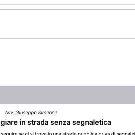
Avv. Giuseppe Simeone
giare in strada senza segnaletica
seguire se ci si trova in una strada pubblica priva di segnaleti