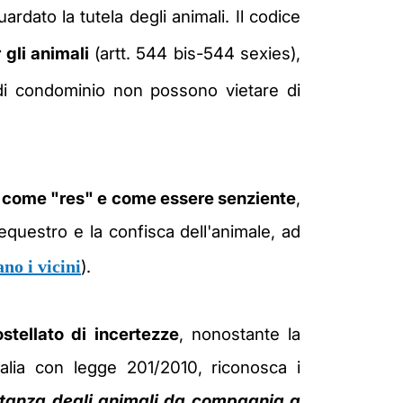
ardato la tutela degli animali. Il codice
 gli animali
(artt. 544 bis-544 sexies),
di condominio non possono vietare di
le come "res" e come essere senziente
,
equestro e la confisca dell'animale, ad
no i vicini
).
stellato di incertezze
, nonostante la
 Italia con legge 201/2010, riconosca i
rtanza degli animali da compagnia a