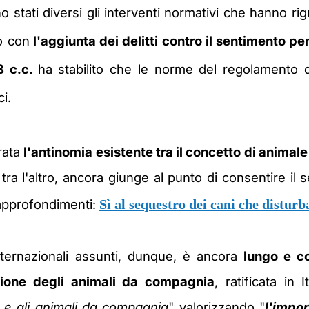
o stati diversi gli interventi normativi che hanno rigu
o con
l'aggiunta dei delitti contro il sentimento per
38 c.c.
ha stabilito che le norme del regolamento 
i.
erata
l'antinomia esistente tra il concetto di anima
ra l'altro, ancora giunge al punto di consentire il s
 approfondimenti:
Sì al sequestro dei cani che disturba
nternazionali assunti, dunque, è ancora
lungo e co
ione degli animali da compagnia
, ratificata in
mo e gli animali da compagnia
" valorizzando "
l'impo