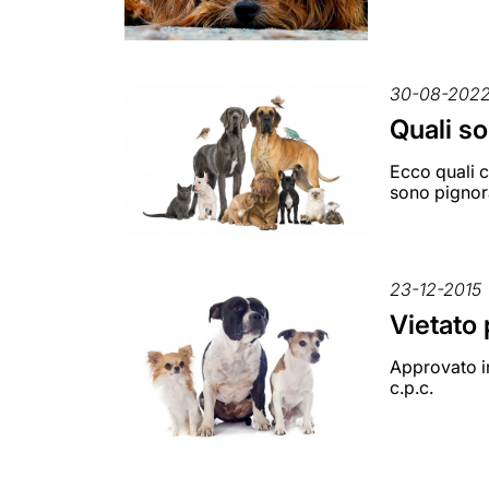
30-08-202
Quali so
Ecco quali c
sono pignora
23-12-2015
Vietato 
Approvato in
c.p.c.