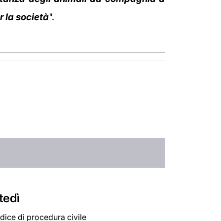
r la società
".
tedì
odice di procedura civile