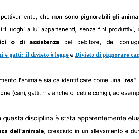
ispettivamente, che
non sono pignorabili
gli anima
tri luoghi a lui appartenenti, senza fini produttivi
utici o di assistenza
del debitore, del coniu
 e gatti: il divieto è legge
e
Divieto di pignorare can
ento l'animale sia da identificare come una "
res
",
ione
(cani, gatti, ma anche criceti e conigli, ad esemp
 questa disciplina è stata apparentemente elusa
za dell'animale
, cresciuto in un allevamento e d