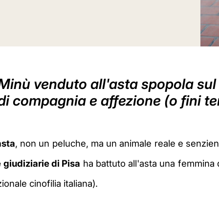
Minù venduto all'asta spopola sul 
i compagnia e affezione (o fini te
asta
, non un peluche, ma un animale reale e senzient
e giudiziarie di Pisa
ha battuto all'asta una femmina d
onale cinofilia italiana).