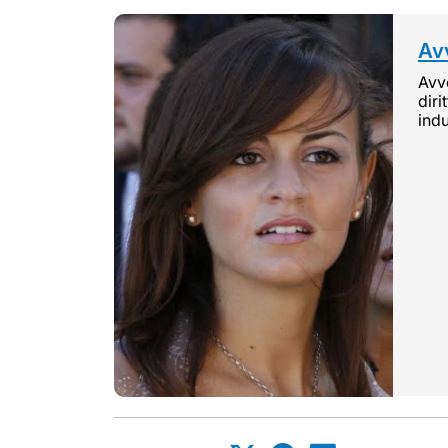
Avv
Avvo
diri
indu