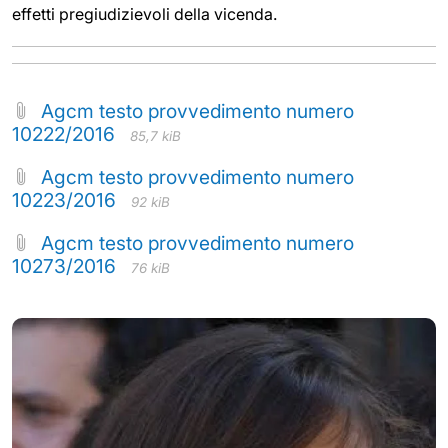
effetti pregiudizievoli della vicenda.
Agcm testo provvedimento numero
10222/2016
85,7 kiB
Agcm testo provvedimento numero
10223/2016
92 kiB
Agcm testo provvedimento numero
10273/2016
76 kiB