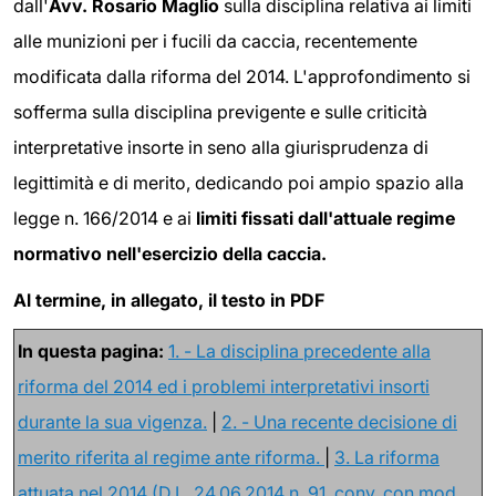
dall'
Avv. Rosario Maglio
sulla disciplina relativa ai limiti
alle munizioni per i fucili da caccia, recentemente
modificata dalla riforma del 2014. L'approfondimento si
sofferma sulla disciplina previgente e sulle criticità
interpretative insorte in seno alla giurisprudenza di
legittimità e di merito, dedicando poi ampio spazio alla
legge n. 166/2014 e ai
limiti fissati dall'attuale regime
normativo nell'esercizio della caccia.
Al termine, in allegato, il testo in PDF
In questa pagina:
1. - La disciplina precedente alla
riforma del 2014 ed i problemi interpretativi insorti
durante la sua vigenza.
|
2. - Una recente decisione di
merito riferita al regime ante riforma.
|
3. La riforma
attuata nel 2014 (D.L. 24.06.2014 n. 91, conv. con mod.