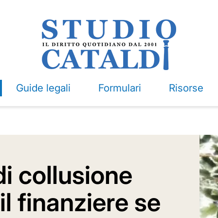
Guide legali
Formulari
Risorse
di collusione
l finanziere se