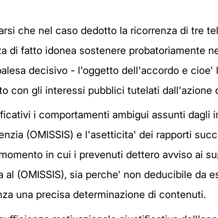
si che nel caso dedotto la ricorrenza di tre tel
 di fatto idonea sostenere probatoriamente ne'
palesa decisivo - l'oggetto dell'accordo e cioe' l
on gli interessi pubblici tutelati dall'azione d
ificativi i comportamenti ambigui assunti dagli 
nzia (OMISSIS) e l'asetticita' dei rapporti succe
 momento in cui i prevenuti dettero avviso ai sup
ta al (OMISSIS), sia perche' non deducibile da e
enza una precisa determinazione di contenuti.