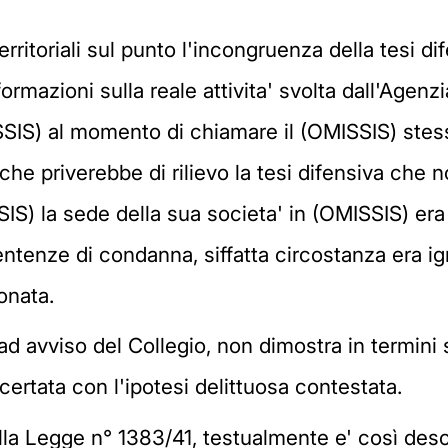
erritoriali sul punto l'incongruenza della tesi d
ormazioni sulla reale attivita' svolta dall'Agen
SSIS) al momento di chiamare il (OMISSIS) stess
che priverebbe di rilievo la tesi difensiva che n
S) la sede della sua societa' in (OMISSIS) era 
sentenze di condanna, siffatta circostanza era 
onata.
 ad avviso del Collegio, non dimostra in termini
ertata con l'ipotesi delittuosa contestata.
alla Legge n° 1383/41, testualmente e' così descr