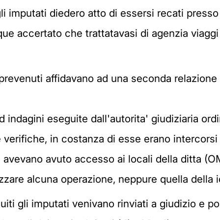
li imputati diedero atto di essersi recati presso 
que accertato che trattatavasi di agenzia viaggi 
prevenuti affidavano ad una seconda relazione r
indagini eseguite dall'autorita' giudiziaria ordin
verifiche, in costanza di esse erano intercorsi c
, avevano avuto accesso ai locali della ditta (
zare alcuna operazione, neppure quella della id
ti gli imputati venivano rinviati a giudizio e p