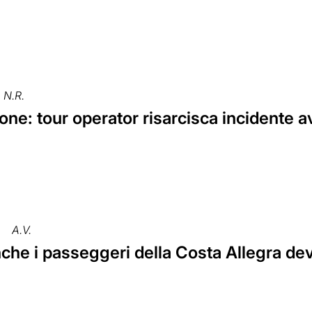
N.R.
ne: tour operator risarcisca incidente av
a
A.V.
he i passeggeri della Costa Allegra dev