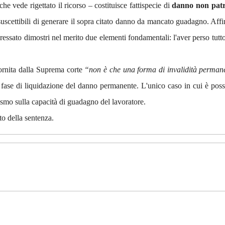
he vede rigettato il ricorso – costituisce fattispecie di
danno non patr
scettibili di generare il sopra citato danno da mancato guadagno. Affi
essato dimostri nel merito due elementi fondamentali: l'aver perso tutto 
 fornita dalla Suprema corte
“non è che una forma di invalidità perman
 in fase di liquidazione del danno permanente. L'unico caso in cui è pos
tismo sulla capacità di guadagno del lavoratore.
sto della sentenza.