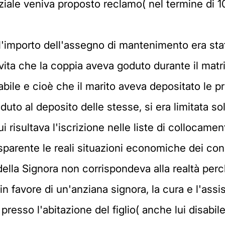
ale veniva proposto reclamo( nel termine di 10 
 l'importo dell'assegno di mantenimento era st
 vita che la coppia aveva goduto durante il matri
bile e cioè che il marito aveva depositato le pro
to al deposito delle stesse, si era limitata solo
 risultava l'iscrizione nelle liste di collocam
parente le reali situazioni economiche dei coni
della Signora non corrispondeva alla realtà perch
 in favore di un'anziana signora, la cura e l'as
resso l'abitazione del figlio( anche lui disabile)