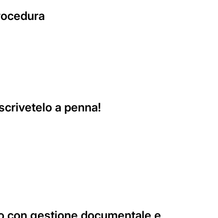
procedura
 scrivetelo a penna!
ico con gestione documentale e