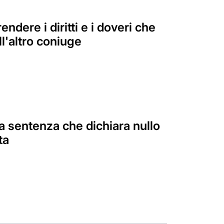
ndere i diritti e i doveri che
l'altro coniuge
la sentenza che dichiara nullo
ta