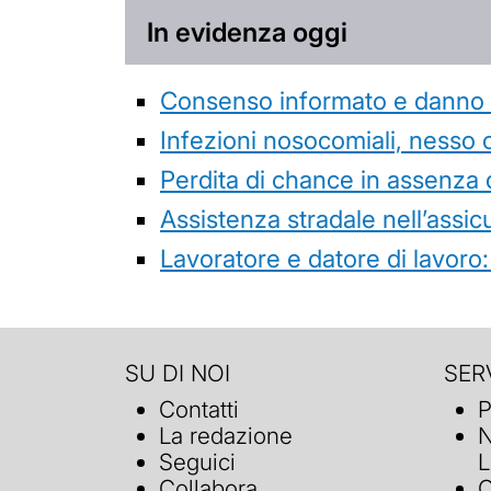
In evidenza oggi
Consenso informato e danno da
Infezioni nosocomiali, nesso 
Perdita di chance in assenza 
Assistenza stradale nell’assicur
Lavoratore e datore di lavoro:
SU DI NOI
SERV
Contatti
P
La redazione
N
Seguici
L
Collabora
C