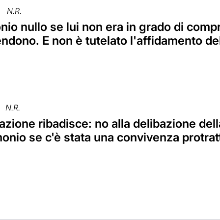
N.R.
io nullo se lui non era in grado di compre
ndono. E non è tutelato l'affidamento del
N.R.
zione ribadisce: no alla delibazione del
monio se c'è stata una convivenza protrat