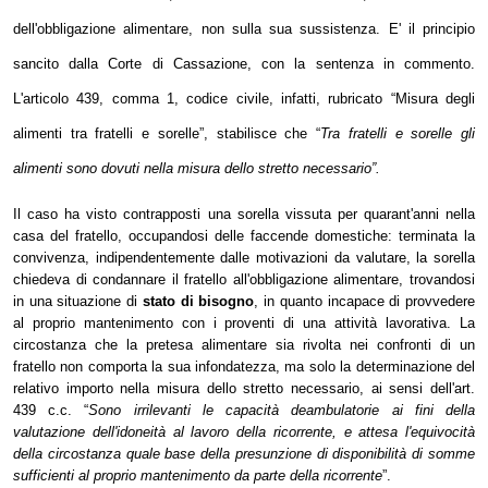
dell'obbligazione alimentare, non sulla sua sussistenza. E' il principio
sancito dalla Corte di Cassazione, con la sentenza in commento.
L'articolo 439, comma 1, codice civile, infatti, rubricato “Misura degli
alimenti tra fratelli e sorelle”, stabilisce che “
Tra fratelli e sorelle gli
alimenti sono dovuti nella misura dello stretto necessario”.
Il caso ha visto contrapposti una sorella vissuta per quarant'anni nella
casa del fratello, occupandosi delle faccende domestiche: terminata la
convivenza, indipendentemente dalle motivazioni da valutare, la sorella
chiedeva di condannare il fratello all'obbligazione alimentare, trovandosi
in una situazione di
stato di bisogno
, in quanto incapace di provvedere
al proprio mantenimento con i proventi di una attività lavorativa.
La
circostanza che la pretesa alimentare sia rivolta nei confronti di un
fratello non comporta la sua infondatezza, ma solo la determinazione del
relativo importo nella misura dello stretto necessario, ai sensi dell'art.
439 c.c.
“
Sono irrilevanti le capacità deambulatorie ai fini della
valutazione dell'idoneità al lavoro della ricorrente,
e attesa l'equivocità
della circostanza quale base della presunzione di disponibilità di somme
sufficienti al proprio mantenimento da parte della ricorrente
”.