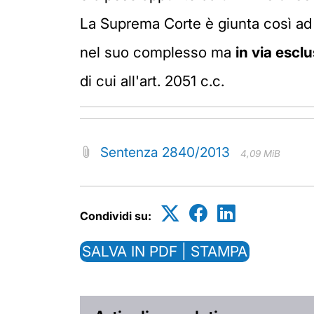
La Suprema Corte è giunta così ad 
nel suo complesso ma
in via escl
di cui all'art. 2051 c.c.
Sentenza 2840/2013
4,09 MiB
Condividi su:
SALVA IN PDF | STAMPA