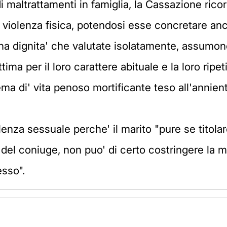
i maltrattamenti in famiglia, la Cassazione ric
violenza fisica, potendosi esse concretare anc
mana dignita' che valutate isolatamente, assumon
ttima per il loro carattere abituale e la loro ripet
tema di' vita penoso mortificante teso all'annien
lenza sessuale perche' il marito "pure se titolare
 del coniuge, non puo' di certo costringere la 
esso".