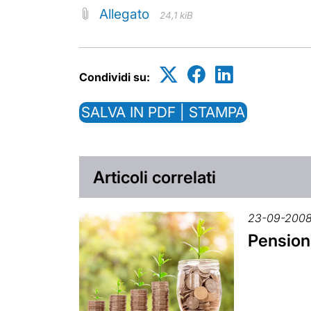
Allegato
24,1 kiB
Condividi su:
SALVA IN PDF | STAMPA
Articoli correlati
23-09-200
Pensiona