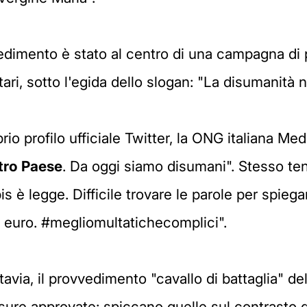
vedimento è stato al centro di una campagna di 
tari, sotto l'egida dello slogan: "La disumanità
prio profilo ufficiale Twitter, la ONG italiana 
stro Paese
. Da oggi siamo disumani". Stesso te
s è legge. Difficile trovare le parole per spieg
i euro. #megliomultatichecomplici".
tavia, il provvedimento "cavallo di battaglia" de
sure approvate: spiccano quelle sul contrasto 