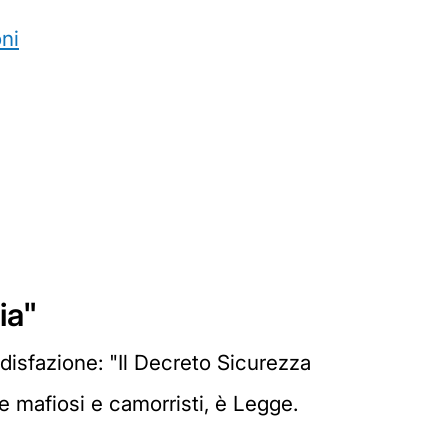
ni
ia"
ddisfazione: "Il Decreto Sicurezza
are mafiosi e camorristi, è Legge.