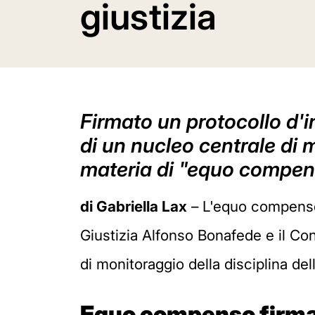
giustizia
Firmato un protocollo d'in
di un nucleo centrale di m
materia di "equo compe
di Gabriella Lax
– L'equo compenso 
Giustizia Alfonso Bonafede e il Con
di monitoraggio della disciplina d
Equo compenso firmat