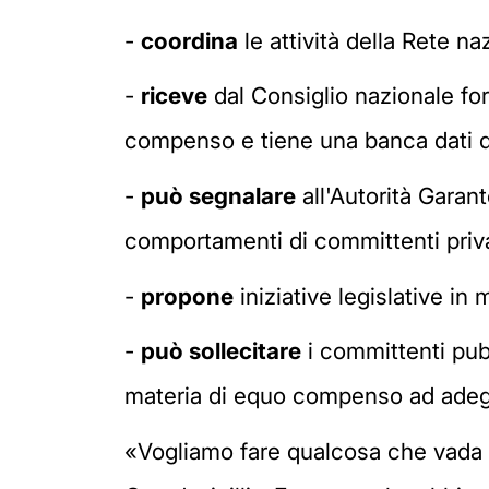
-
coordina
le attività della Rete n
-
riceve
dal Consiglio nazionale for
compenso e tiene una banca dati de
-
può segnalare
all'Autorità Garan
comportamenti di committenti priva
-
propone
iniziative legislative in
-
può sollecitare
i committenti pubbl
materia di equo compenso ad adeg
«Vogliamo fare qualcosa che vada a 