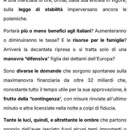
A una manciata di ore, ormai, dalla sua entrata in vigore,
sulla
legge di stabilità
imperversano ancora le
polemiche.
Porterà
più o meno benefici agli italiani
? Aumenteranno
o diminuiranno le tasse? E le
risorse per le famiglie
?
Arriverà la decantata ripresa o si tratta solo di una
manovra “difensiva
” figlia dei dettami dell'Europa?
Sono
diverse le domande
che sorgono spontanee sulla
maximanovra finanziaria da oltre 32 miliardi che,
nonostante tutto il tempo utile per la sua approvazione, è
frutto della “contingenza
”, con misure rinviate all'ultimo
minuto e altre licenziate nella notte a colpi di fiducia.
Tante le luci, quindi, e altrettante le ombre
che partono
proprio dall'aver lasciato fuori alcuni temi importanti o