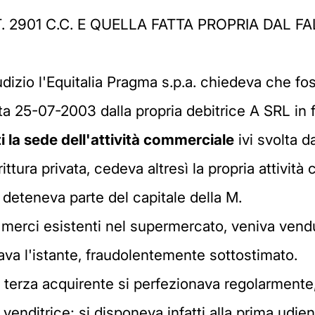
. 2901 C.C. E QUELLA FATTA PROPRIA DAL 
udizio l'Equitalia Pragma s.p.a. chiedeva che fos
data 25-07-2003 dalla propria debitrice A SRL in 
i la sede dell'attività commerciale
ivi svolta d
ittura privata, cedeva altresì la propria attivit
a deteneva parte del capitale della M.
e merci esistenti nel supermercato, veniva ven
ava l'istante, fraudolentemente sottostimato.
la terza acquirente si perfezionava regolarmente
 venditrice; si disponeva infatti alla prima ud