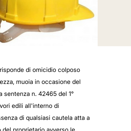
e, risponde di omicidio colposo
curezza, muoia in occasione del
la sentenza n. 42465 del 1°
ri edili all'interno di
senza di qualsiasi cautela atta a
so del proprietario avverso le