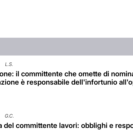
L.S.
ne: il committente che omette di nominar
zione è responsabile dell'infortunio all'o
G.C.
a del committente lavori: obblighi e resp