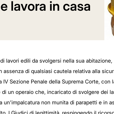
he lavora in casa
 di lavori edili da svolgersi nella sua abitazion
 in assenza di qualsiasi cautela relativa alla si
la IV Sezione Penale della Suprema Corte, con 
di un operaio che, incaricato di svolgere dei lavo
da un'impalcatura non munita di parapetti e in as
lto. I Giudici di legittimità, respingendo il ricor