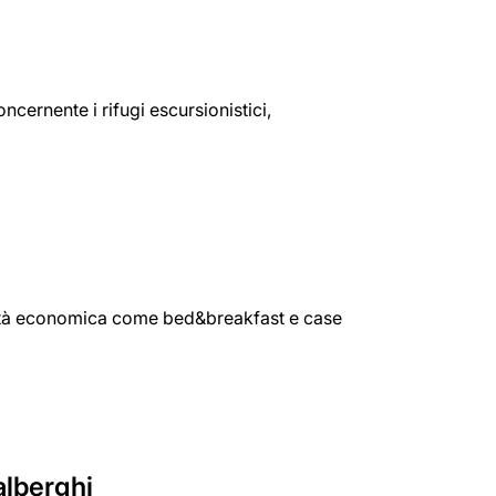
cernente i rifugi escursionistici,
ttività economica come bed&breakfast e case
alberghi