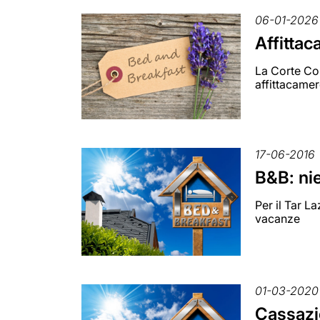
06-01-2026
Affittac
La Corte Cos
affittacame
17-06-2016
B&B: nien
Per il Tar L
vacanze
01-03-2020
Cassazio