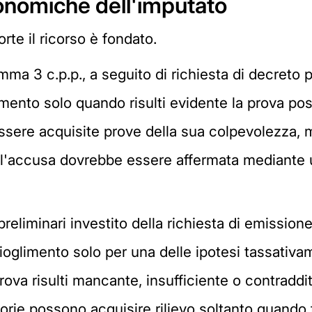
onomiche dell'imputato
te il ricorso è fondato.
comma 3 c.p.p., a seguito di richiesta di decret
ento solo quando risulti evidente la prova posi
ssere acquisite prove della sua colpevolezza,
ll'accusa dovrebbe essere affermata mediante 
ni preliminari investito della richiesta di emissi
oglimento solo per una delle ipotesi tassativam
ova risulti mancante, insufficiente o contradditt
ie possono acquisire rilievo soltanto quando t