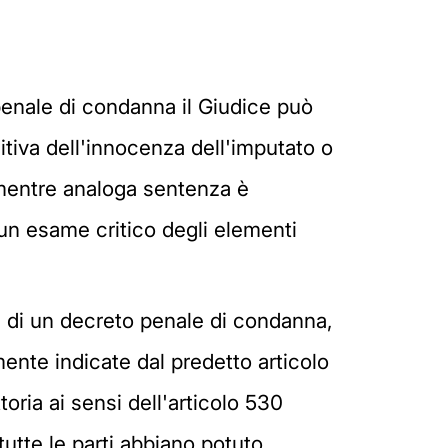
o penale di condanna il Giudice può
tiva dell'innocenza dell'imputato o
 mentre analoga sentenza è
un esame critico degli elementi
one di un decreto penale di condanna,
ente indicate dal predetto articolo
oria ai sensi dell'articolo 530
utte le parti abbiano potuto