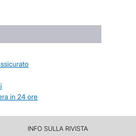
’assicurato
i
ra in 24 ore
INFO SULLA RIVISTA