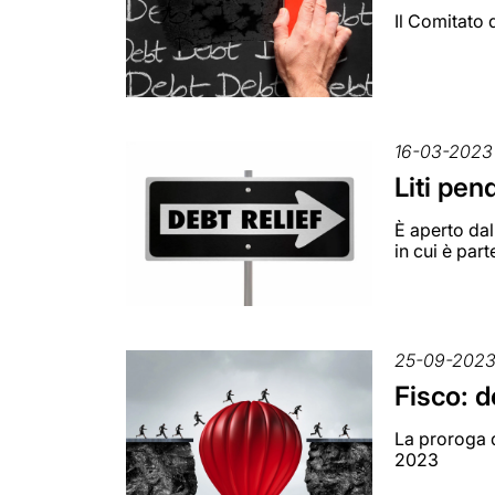
Il Comitato 
16-03-2023
Liti pen
È aperto dal
in cui è part
25-09-202
Fisco: d
La proroga d
2023