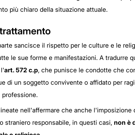
to più chiaro della situazione attuale.
ltrattamento
te sancisce il rispetto per le culture e le religio
in tutte le sue forme e manifestazioni. A tradurre
l'
art. 572 c.p
, che punisce le condotte che co
 di un soggetto convivente o affidato per ragion
a professione.
ineate nell'affermare che anche l'imposizione de
llo straniero responsabile, in questi casi,
non è d
ale o religiosa
.