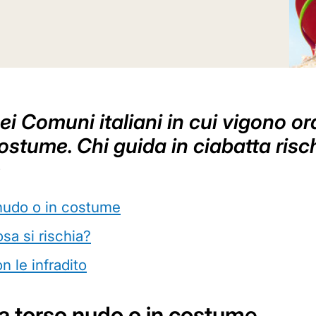
uei Comuni italiani in cui vigono o
ostume. Chi guida in ciabatta rischi
e
o nudo o in costume
osa si rischia?
n le infradito
a a torso nudo o in costume