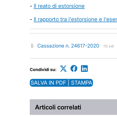
-
Il reato di estorsione
-
Il rapporto tra l'estorsione e l'ese
Cassazione n. 24617-2020
115 kiB
Condividi su:
SALVA IN PDF | STAMPA
Articoli correlati