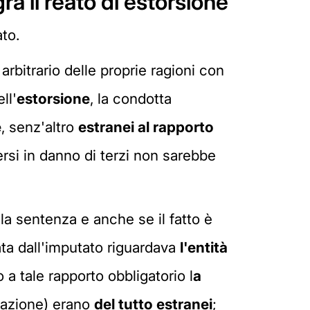
ra il reato di estorsione
to.
arbitrario delle proprie ragioni con
ll'
estorsione
, la condotta
e
, senz'altro
estranei al rapporto
ersi in danno di terzi non sarebbe
lla sentenza e anche se il fatto è
ata dall'imputato riguardava
l'entità
 a tale rapporto obbligatorio l
a
stazione) erano
del tutto estranei
;