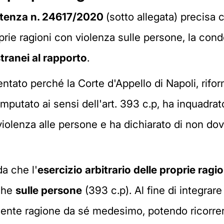
tenza n. 24617/2020
(sotto allegata) precisa 
oprie ragioni con violenza sulle persone, la cond
tranei al rapporto
.
entato perché la Corte d'Appello di Napoli, rifo
all'imputato ai sensi dell'art. 393 c.p, ha inquad
 violenza alle persone e ha dichiarato di non do
a che l'
esercizio arbitrario delle proprie ragio
 che
sulle persone
(393 c.p). Al fine di integrare
mente ragione da sé medesimo, potendo ricorrere 