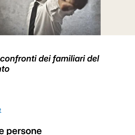
onfronti dei familiari del
nto
e
lle persone