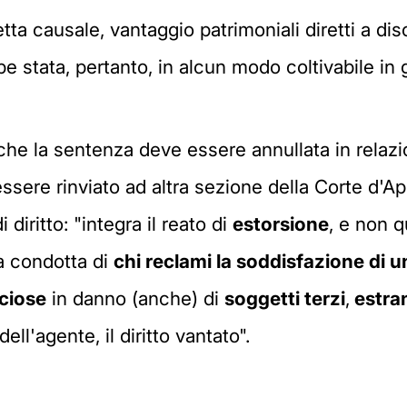
etta causale, vantaggio patrimoniali diretti a dis
e stata, pertanto, in alcun modo coltivabile in g
che la sentenza deve essere annullata in relaz
essere rinviato ad altra sezione della Corte d'A
diritto: "integra il reato di
estorsione
, e non q
la condotta di
chi reclami la soddisfazione di u
ciose
in danno (anche) di
soggetti terzi
,
estran
ell'agente, il diritto vantato".