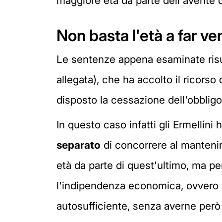
maggiore età da parte dell'avente di
Non basta l'età a far ve
Le sentenze appena esaminate risu
allegata), che ha accolto il ricors
disposto la cessazione dell'obbligo 
In questo caso infatti gli Ermellini
separato
di concorrere al manteni
età da parte di quest'ultimo, ma per
l'indipendenza economica, ovvero 
autosufficiente, senza averne però t