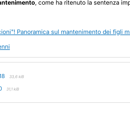
mantenimento
, come ha ritenuto la sentenza im
oni"! Panoramica sul mantenimento dei figli m
enni
18
33,6 kiB
0
31,1 kiB