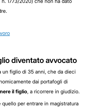
za n. 1773/2020) che non ha dato
dre.
avoro
iglio diventato avvocato
 un figlio di 35 anni, che da dieci
onomicamente dai portafogli di
re il figlio
, a ricorrere in giudizio.
e quello per entrare in magistratura