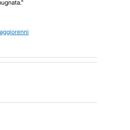
pugnata."
aggiorenni