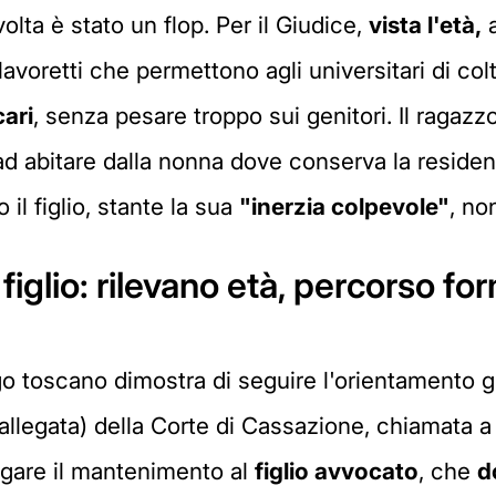
olta è stato un flop. Per il Giudice,
vista l'età,
a
avoretti che permettono agli universitari di colt
ari
, senza pesare troppo sui genitori. Il ragaz
d abitare dalla nonna dove conserva la reside
il figlio, stante la sua
"inerzia colpevole"
, no
glio: rilevano età, percorso for
o toscano dimostra di seguire l'orientamento 
allegata) della Corte di Cassazione, chiamata a
agare il mantenimento al
figlio avvocato
, che
d