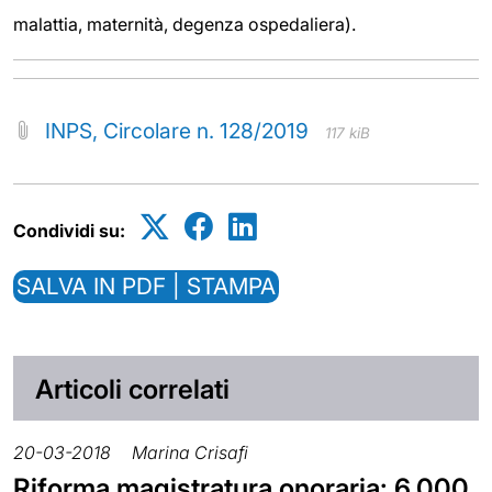
malattia, maternità, degenza ospedaliera).
INPS, Circolare n. 128/2019
117 kiB
Condividi su:
SALVA IN PDF | STAMPA
Articoli correlati
20-03-2018
Marina Crisafi
Riforma magistratura onoraria: 6.000