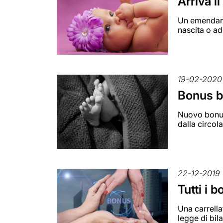
Arriva i
Un emendame
nascita o ad
19-02-2020
Bonus be
Nuovo bonus 
dalla circol
22-12-2019
Tutti i 
Una carrella
legge di bil