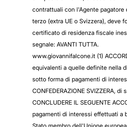
contrattuali con l'Agente pagatore 
terzo (extra UE o Svizzera), deve for
certificato di residenza fiscale ines
segnale: AVANTI TUTTA.
www.giovannifalcone.it (1) ACCORDO tra la Comunità europea e la Confederazione svizzera che stabilisce misure equivalenti a quelle definite nella direttiva 2003/48/CE del Consiglio in materia di tassazione dei redditi da risparmio sotto forma di pagamenti di interessi LA COMUNITÀ EUROPEA, di seguito designata «Comunità», e LA CONFEDERAZIONE SVIZZERA, di seguito designata «Svizzera», o «le parti contraenti» HANNO DECISO DI CONCLUDERE IL SEGUENTE ACCORDO: Articolo 1 Ritenuta da prelevare da parte degli agenti pagatori svizzeri 1. I pagamenti di interessi effettuati a beneficiari effettivi quali vengono definiti all'articolo 4, che sono residenti in uno Stato membro dell'Unione europea, di seguito designato «Stato membro», da un agente pagatore stabilito sul territorio della Svizzera sono soggetti, fatto salvo quanto previsto dal paragrafo 2 del presente articolo e dall'articolo 2, a una ritenuta sull'importo del pagamento degli interessi. Il livello della ritenuta è pari al 15 % per i primi tre anni a decorrere dalla data di applicazione del presente accordo, al 20 % per i seguenti tre anni e successivamente al 35 %. 2. Sono esclusi dall'applicazione della ritenuta sopra indicata i pagamenti di interessi generati da crediti nei confronti di debitori che sono residenti in Svizzera, o da crediti corrispondenti a debiti contratti per le necessità di stabili organizzazioni di soggetti non residenti che siano situate in Svizzera. Ai fini del presente accordo, il termine «stabile organizzazione» ha il significato che gli viene attribuito dalla convenzione in materia di doppia imposizione in vigore tra la Svizzera e lo Stato di residenza del debitore. In assenza di tale convenzione, per «stabile organizzazione» s'intende una sede fissa attraverso la quale si svolge in tutto o in parte l'attività di un debitore. 3. Tuttavia, qualora la Svizzera riduca a una percentuale inferiore al 35 % l'aliquota della sua imposta preventiva prelevata sui pagamenti di interessi di fonte svizzera effettuati a persone fisiche residenti in uno Stato membro, essa preleverà una ritenuta su tali pagamenti di interessi. Il livello di detta ritenuta sarà pari alla differenza tra il livello della ritenuta di cui al paragrafo 1 del presente articolo e la nuova aliquota dell'imposta preventiva, ma non può essere superiore al livello stabilito al medesimo paragrafo 1. Qualora la Svizzera restringa il campo d'applicazione della sua normativa riguardante l'imposta preventiva prelevata sui pagamenti di interessi effettuati a persone fisiche residenti in uno Stato membro, i pagamenti di interessi così esentati dal pagamento dell'imposta preventiva saranno assoggettati al prelievo di una ritenuta alle aliquote di cui al paragrafo 1 del presente articolo. 4. Le disposizioni del paragrafo 2 non si applicano agli interessi pagati dai fondi di investimento svizzeri che al momento dell'entrata in vigore del presente accordo o in data successiva siano esentati dall'imposta preventiva svizzera sui pagamenti da essi corrisposti a persone fisiche r