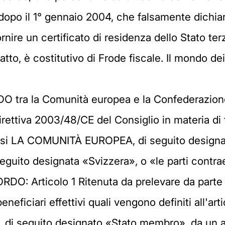
dopo il 1° gennaio 2004, che falsamente dichiar
nire un certificato di residenza dello Stato terz
atto, è costitutivo di Frode fiscale. Il mondo dei
esidenti in uno Stato membro. 5. La Svizzera adotta gli opportuni provvedimenti al fine di garantire che le funzioni richieste dall'attuazione del presente accordo vengano svolte dagli agenti pagatori stabiliti sul territorio della Svizzera e prevede in particolare le misure applicabili in materia procedurale e sanzionatoria. Articolo 2 Divulgazione volontaria 1. La Svizzera stabilisce una procedura che consente al beneficiario effettivo, quale viene definito all'articolo 4, di evitare il prelievo della ritenuta di cui all'articolo 1 mediante espressa autorizzazione al suo agente pagatore in Svizzera a comunicare i pagamenti di interessi all'autorità competente di tale Stato. L'autorizzazione vale per tutti i pagamenti di interessi versati dal suddetto agente pagatore al beneficiario effettivo. 2. In caso di espressa autorizzazione da parte del beneficiario effettivo, l'agente pagatore deve comunicare come minimo le seguenti informazioni: a) l'identità e la residenza del beneficiario effettivo stabilite in conformità dell'articolo 5; b) la denominazione e l'indirizzo dell'agente pagatore; c) il numero di conto bancario del beneficiario effettivo o, in assenza di tale riferimento, l'identificazione del titolo di credito che genera gli interessi; e IT L 385/30 Gazzetta ufficiale dell'Unione europea 29.12.2004 d) l'importo degli interessi pagati calcolato in conformità dell'articolo 3. 3. L'autorità competente della Svizzera comunica le informazioni di cui al paragrafo 2 all'autorità competente dello Stato membro di residenza del beneficiario effettivo. Queste comunicazioni sono automatiche e hanno luogo almeno una volta all'anno, entro i sei mesi successivi al termine dell'anno fiscale in Svizzera, per tutti i pagamenti di interessi effettuati durante tale anno. 4. Qualora il beneficiario effettivo scelga la procedura di divulgazione volontaria o altrimenti dichiari alle autorità fiscali del suo Stato membro di residenza i suoi redditi in forma di pagamenti di interessi corrisposti da un agente pagatore svizzero, tali redditi sono soggetti a tassazione nel suddetto Stato membro alle stesse aliquote applicate a redditi simili ottenuti in tale Stato membro. Articolo 3 Base imponibile della ritenuta 1. L'agente pagatore preleva la ritenuta di cui all'articolo 1, paragrafo 1, nel modo seguente: a) per un pagamento di interessi ai sensi dell'articolo 7, paragrafo 1, lettera a): sull'importo lordo degli interessi pagati o accreditati; b) per un pagamento di interessi ai sensi dell'articolo 7, paragrafo 1, lettere b) o d): sull'importo degli interessi o dei redditi contemplati da dette lettere; c) per un pagamento di interessi ai sensi dell'articolo 7, paragrafo 1, lettera c): sull'importo del pagamento d'interessi contemplato da detta lettera. 2. Ai fini del paragrafo 1, la ritenuta è prelevata proporzionalmente al periodo di detenzione del credito da parte del beneficiario effettivo. Quando, in base alle informazioni in suo possesso, l'agente pagatore non è in grado di determinare il periodo di detenzione del credito, egli considera che il beneficiario effettivo sia stato detentore del credito per tutta la sua durata a meno che lo stesso beneficiario effettivo fornisca prove della data di acquisizione. 3. Imposte e ritenute diverse dalla ritenuta prevista dal presente accordo sullo stesso pagamento di interessi vengono scontate dall'importo della ritenuta calcolato conformemente al presente articolo. 4. I paragrafi 1, 2 e 3 lasciano impregiudicate le disposizioni dell'articolo 1, paragrafo 2. Articolo 4 Definizione del beneficiario effettivo 1. Ai fini del presente accordo si intende per «beneficiario effettivo» qualsiasi persona fisica che percepisce un pagamento di interessi o qualsiasi persona fisica a favore della quale è attribuito un pagamento di interessi, a meno che essa dimostri di non aver percepito, o di non aver ricevuto in attribuzione, tale pagamento a proprio vantaggio. Una persona fisica non è considerata il beneficiario effettivo quando: a) agisce come agente pagatore ai sensi dell'articolo 6; oppure b) agisce