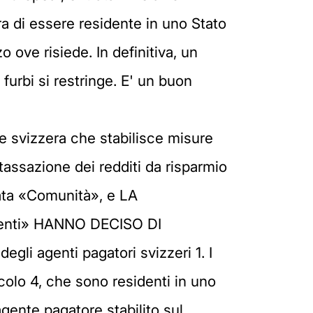
a di essere residente in uno Stato
o ove risiede. In definitiva, un
 furbi si restringe. E' un buon
 per conto di una persona giuridica, un fondo di investimento o un organismo paragonabile o equivalente per l'investimento collettivo in titoli; oppure c) agisce per conto di un'altra persona fisica che è il beneficiario effettivo e che comunica all'agente pagatore la sua identità e il suo Stato di residenza. 2. Quando un agente pagatore dispone di informazioni secondo le quali la persona fisica che percepisce un pagamento di interessi o a favore della quale è attribuito un pagamento di interessi potrebbe non essere il beneficiario effettivo, esso si adopera in modo adeguato per determinare l'identità del beneficiario effettivo. Se non è in grado di identificare il beneficiario effettivo, tale agente considera la persona fisica di cui sopra come beneficiario effettivo. Articolo 5 Identità e residenza dei beneficiari effettivi Per determinare l'identità e la residenza del beneficiario effettivo, quale viene definito all'articolo 4, l'agente pagatore annota cognome, nome, indirizzo e residenza in conformità delle disposizioni di legge della Confederazione svizzera sul riciclaggio di denaro. Per le relazioni contrattuali avviate, o per le transazioni condotte in assenza di relazioni contrattuali, a decorrere dal 1o gennaio 2004, con persone fisiche che presentano un passaporto o una carta d'identità ufficiale rilasciati da uno Stato membro ma che si dichiarano residenti in uno Stato diverso dagli Stati membri o dalla Svizzera, la residenza è stabilita mediante un certificato di residenza fiscale rilasciato dall'autorità competente dello Stato in cui la persona fisica dichiara di essere residente. In caso di mancata presentazione di tale certificato, lo Stato Membro che ha rilasciato il passaporto o altro documento d'identità ufficiale verrà considerato lo Stato di residenza. IT 29.12.2004 Gazzetta ufficiale dell'Unione europea L 385/31 Articolo 6 Definizione dell'agente pagatore Ai fini del presente accordo, per «agente pagatore» in Svizzera si intendono le banche a norma della legislazione bancaria svizzera, gli operatori in titoli a norma della legislazione federale sulle attività di borsa e di negoziazione di titoli, le persone fisiche e giuridiche residenti o stabilite in Svizzera, le società di persone, le stabili organizzazioni di società estere, che, anche occasionalmente, nell'esercizio delle loro attività accettano, detengono, investono o trasferiscono attivi patrimoniali appartenenti a terzi, ovvero semplicemente effettuano o attribuiscono un pagamento di interessi. Articolo 7 Definizione del pagamento di interessi 1. Ai fini del presente accordo per «pagamento di interessi» si intendono: a) gli interessi pagati, o accreditati su un conto, relativi a crediti di qualsivoglia natura, inclusi gli interessi pagati su depositi fiduciari