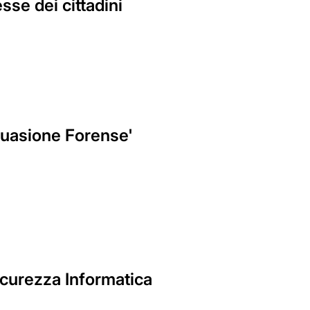
esse dei cittadini
rsuasione Forense'
icurezza Informatica