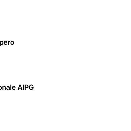
opero
ionale AIPG