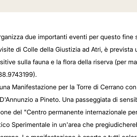
rganizza due importanti eventi per questo fine
 visite di Colle della Giustizia ad Atri, è previ
tive sulla fauna e la flora della riserva (per ma
338.9743199).
a Manifestazione per la Torre di Cerrano con p
le D'Annunzio a Pineto. Una passeggiata di sens
zione del "Centro permanente internazionale per
attico Sperimentale in un'area che pregiudichere