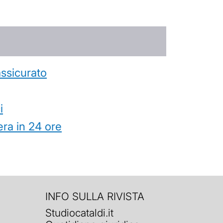
’assicurato
i
ra in 24 ore
INFO SULLA RIVISTA
Studiocataldi.it