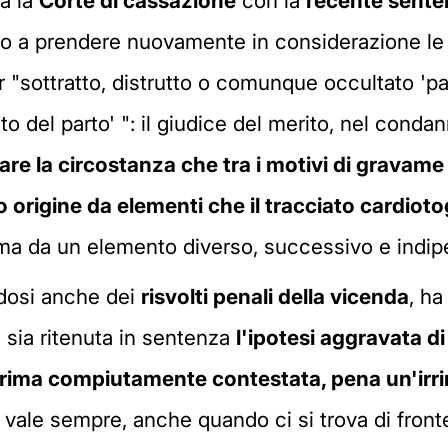
a la
Corte di cassazione
con la
recente sent
llo a prendere nuovamente in considerazione le 
"sottratto, distrutto o comunque occultato 'par
 del parto' ": il giudice del merito, nel condan
e la circostanza che tra i motivi di gravame s
 origine da elementi che il tracciato cardioto
 ma da un elemento diverso, successivo e indip
dosi anche dei
risvolti penali della vicenda
, ha
 sia ritenuta in sentenza
l'ipotesi aggravata di
rima compiutamente contestata, pena un'irrime
i, vale sempre, anche quando ci si trova di fro