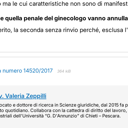
o ma le cui caratteristiche non sono di manifes
 e quella penale del ginecologo vanno annulla
ito, la seconda senza rinvio perché, esclusa l'a
za numero 14520/2017
364 kiB
. Valeria Zeppilli
cato e dottore di ricerca in Scienze giuridiche, dal 2015 fa pa
tto quotidiano. Collabora con la cattedra di diritto del lavoro, 
striali dell'Università “G. D'Annunzio” di Chieti – Pescara.