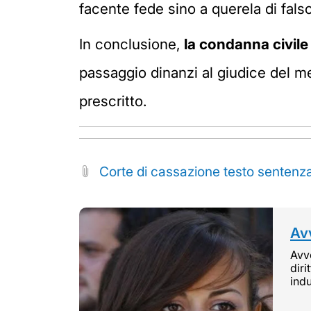
facente fede sino a querela di fals
In conclusione,
la condanna civile
passaggio dinanzi al giudice del mer
prescritto.
Corte di cassazione testo senten
Avv
Avvo
diri
indu