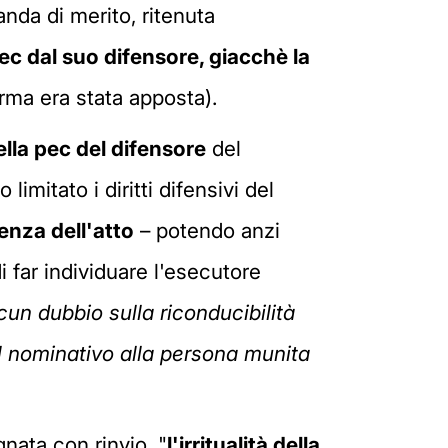
nda di merito, ritenuta
pec dal suo difensore, giacchè la
irma era stata apposta).
lla pec del difensore
del
mitato i diritti difensivi del
tenza dell'atto
– potendo anzi
di far individuare l'esecutore
cun dubbio sulla riconducibilità
el nominativo alla persona munita
nata con rinvio, "
l'irritualità della