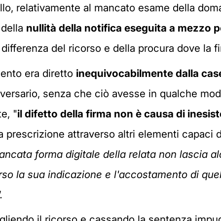
llo, relativamente al mancato esame della doma
e della
nullità della notifica eseguita a mezzo 
 differenza del ricorso e della procura dove la f
umento era diretto
inequivocabilmente dalla case
versario, senza che ciò avesse in qualche modo li
e, "
il difetto della firma non è causa di inesis
la prescrizione attraverso altri elementi capaci 
ancata forma digitale della relata non lascia al
erso la sua indicazione e l'accostamento di qu
.
gliendo il ricorso e cassando la sentenza impug