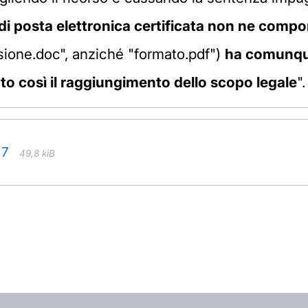
di posta elettronica certificata non ne compor
nsione.doc", anziché "formato.pdf")
ha comunque 
o così il raggiungimento dello scopo legale
".
17
49,8 kiB