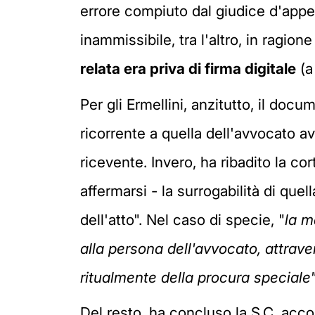
errore compiuto dal giudice d'appe
inammissibile, tra l'altro, in ragion
relata era priva di firma digitale
(a
Per gli Ermellini, anzitutto, il doc
ricorrente a quella dell'avvocato av
ricevente. Invero, ha ribadito la cort
affermarsi - la surrogabilità di quel
dell'atto". Nel caso di specie, "
la m
alla persona dell'avvocato, attrav
ritualmente della procura speciale"
Del resto, ha concluso la S.C. acco