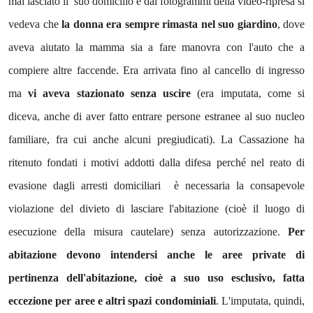
mai lasciato il suo domicilio e dai fotogrammi della video-ripresa si
vedeva che
la donna era sempre rimasta nel suo giardino
, dove
aveva aiutato la mamma sia a fare manovra con l'auto che a
compiere altre faccende. Era arrivata fino al cancello di ingresso
ma
vi aveva stazionato senza uscire
(era imputata, come si
diceva, anche di aver fatto entrare persone estranee al suo nucleo
familiare, fra cui anche alcuni pregiudicati). La Cassazione ha
ritenuto fondati i motivi addotti dalla difesa perché nel reato di
evasione dagli arresti domiciliari è necessaria la consapevole
violazione del divieto di lasciare l'abitazione (cioè il luogo di
esecuzione della misura cautelare) senza autorizzazione.
Per
abitazione devono intendersi anche le aree private di
pertinenza dell'abitazione, cioè a suo uso esclusivo, fatta
eccezione per aree e altri spazi condominiali
. L'imputata, quindi,