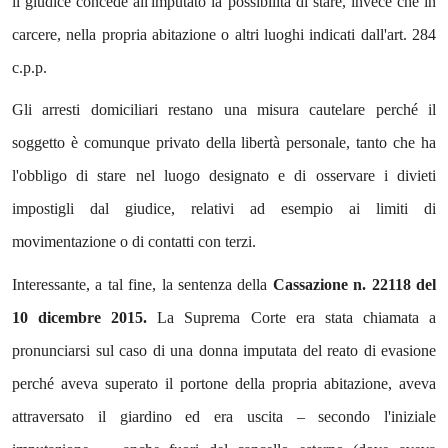
il giudice concede all'imputato la possibilità di stare, invece che in
carcere, nella propria abitazione o altri luoghi indicati dall'art. 284
c.p.p.
Gli arresti domiciliari restano una misura cautelare perché il
soggetto è comunque privato della libertà personale, tanto che ha
l'obbligo di stare nel luogo designato e di osservare i divieti
impostigli dal giudice, relativi ad esempio ai limiti di
movimentazione o di contatti con terzi.
Interessante, a tal fine, la sentenza della
Cassazione n. 22118 del
10 dicembre 2015.
La Suprema Corte era stata chiamata a
pronunciarsi sul caso di una donna imputata del reato di evasione
perché aveva superato il portone della propria abitazione, aveva
attraversato il giardino ed era uscita – secondo l'iniziale