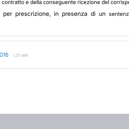
l contratto e della conseguente ricezione del
corrisp
to per prescrizione, in presenza di un
sentenz
2016
1,25 MiB