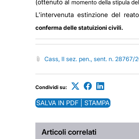
(ottenuto al
momento della stipula de
L'intervenuta estinzione del rea
conferma delle statuizioni civili.
Cass, II sez. pen., sent. n. 28767/
Condividi su:
SALVA IN PDF | STAMPA
Articoli correlati