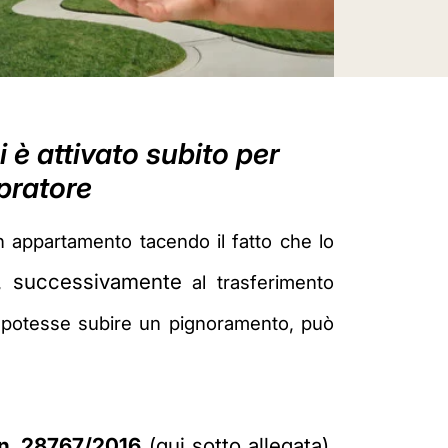
i è attivato subito per
mpratore
n appartamento tacendo il fatto che lo
successivamente
e,
al trasferimento
e potesse subire un pignoramento, può
n. 28767/2016
(qui sotto allegata),