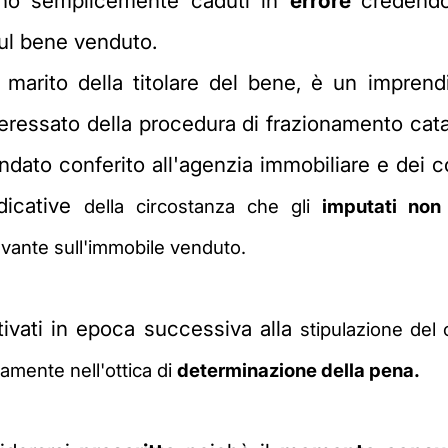
iano semplicemente caduti in
errore
credendo
sul bene venduto.
he marito della titolare del bene, è un impre
eressato della procedura di frazionamento cat
ato conferito all'agenzia immobiliare e dei con
dicative
della circostanza che gli
imputati non
ravante sull'immobile venduto.
attivati in epoca successiva alla
stipulazione del 
amente nell'ottica di
determinazione della pena.