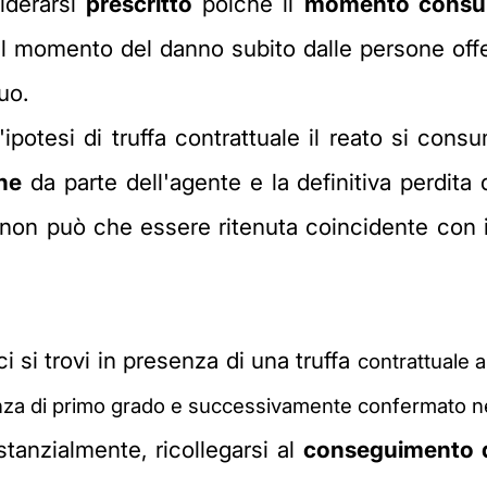
iderarsi
prescritto
poichè il
momento consum
l momento del danno subito dalle persone offe
uo.
potesi di truffa contrattuale il reato si con
ne
da parte dell'agente e la definitiva perdita 
 non può che essere ritenuta coincidente con 
ci si trovi in presenza di una truffa
contrattuale 
nza di primo grado e successivamente confermato ne
anzialmente, ricollegarsi al
conseguimento d