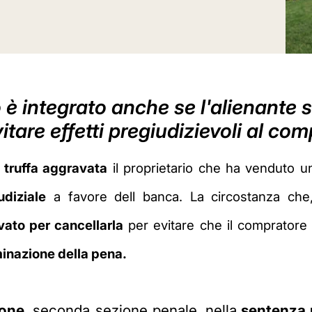
 è integrato anche se l'alienante s
itare effetti pregiudizievoli al co
i
truffa aggravata
il proprietario che ha venduto u
udiziale
a favore dell banca. La circostanza ch
ivato per cancellarla
per evitare che il comprator
inazione della pena.
ione
, seconda sezione penale, nella
sentenza 