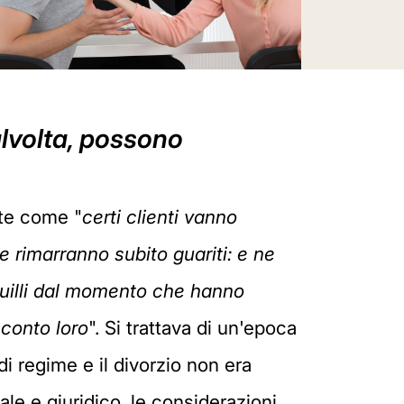
alvolta, possono
nte come "
certi clienti vanno
ne rimarranno subito guariti: e ne
anquilli dal momento che hanno
 conto loro
". Si trattava di un'epoca
di regime e il divorzio non era
le e giuridico, le considerazioni