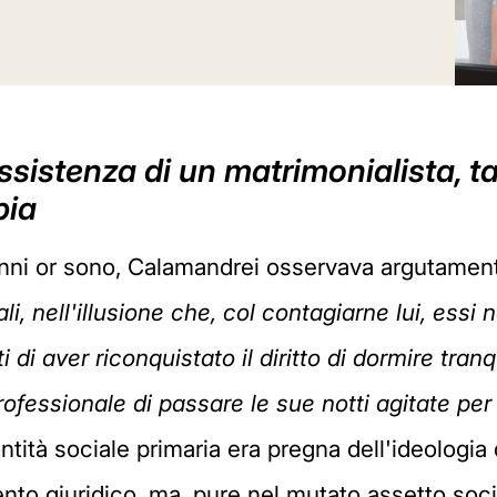
sistenza di un matrimonialista, t
pia
anni or sono, Calamandrei osservava argutame
li, nell'illusione che, col contagiarne lui, essi 
i di aver riconquistato il diritto di dormire tr
rofessionale di passare le sue notti agitate per
entità sociale primaria era pregna dell'ideologia 
to giuridico, ma, pure nel mutato assetto socia