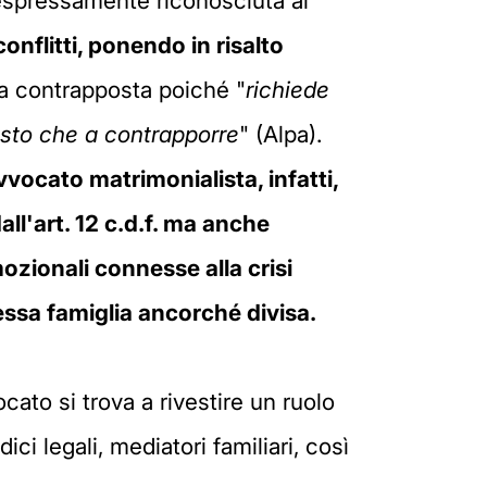
espressamente riconosciuta al
conflitti, ponendo in risalto
sa contrapposta poiché "
richiede
tosto che a contrapporre
" (Alpa).
vocato matrimonialista, infatti,
l'art. 12 c.d.f. ma anche
ozionali connesse alla crisi
tessa famiglia ancorché divisa.
ato si trova a rivestire un ruolo
ci legali, mediatori familiari, così