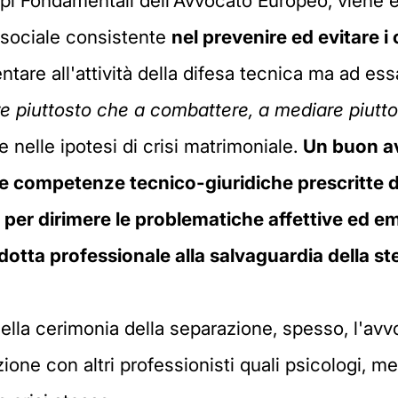
ipi Fondamentali dell'Avvocato Europeo, viene 
 sociale consistente
nel prevenire ed evitare i 
are all'attività della difesa tecnica ma ad es
are piuttosto che a combattere, a mediare piut
nelle ipotesi di crisi matrimoniale.
Un buon av
 competenze tecnico-giuridiche prescritte dal
per dirimere le problematiche affettive ed em
ndotta professionale alla salvaguardia della s
lla cerimonia della separazione, spesso, l'avvoc
one con altri professionisti quali psicologi, medi