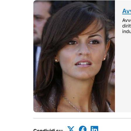
Avv
Avvo
diri
indu
Condividi su: