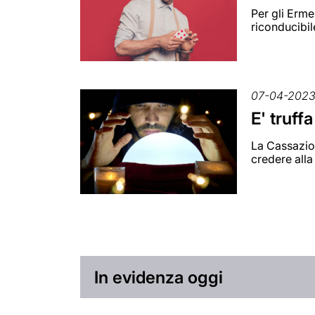
Per gli Ermel
riconducibil
07-04-202
E' truff
La Cassazion
credere alla
In evidenza oggi