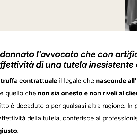
annato l'avvocato che con artifici
effettività di una tutela inesistente
a
truffa contrattuale
il legale che
nasconde all'a
e quello che
non sia onesto e non riveli al cli
itto è decaduto o per qualsasi altra ragione. In p
ffettività della tutela, conferisce al professioni
giusto
.