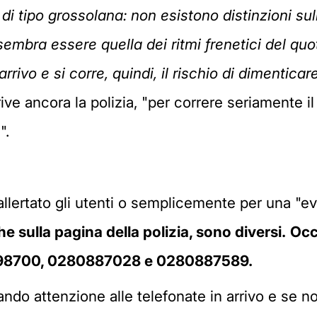
i tipo grossolana: non esistono distinzioni sull'et
embra essere quella dei ritmi frenetici del quotid
rrivo e si corre, quindi, il rischio di dimentic
ve ancora la polizia, "per correre seriamente il 
".
allertato gli utenti o semplicemente per una "ev
e sulla pagina della polizia, sono diversi.
Occ
98700, 0280887028 e
0280887589.
ando attenzione alle telefonate in arrivo e se n