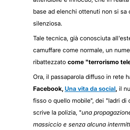
base ad elenchi ottenuti non si s
silenziosa.
Tale tecnica, già conosciuta all'es
camuffare come normale, un numero 
ribattezzato
come "terrorismo tel
Ora, il passaparola diffuso in rete ha
Facebook,
Una vita da social
,
il n
fisso o quello mobile", dei "ladri d
scrive la polizia, "
una propagazione 
massiccio e senza alcuna intermitt