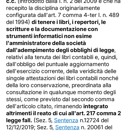
c.c.
(introdotto dalla I. n. 2 del 2009 e che ha
recepito la disciplina originariamente
configurata dall'art. 7 comma 4-ter I. n. 489
del 1994)
di tenere i libri, i repertori, le
scritture e la documentazione con
strumenti informatici non esime
l'amministratore della società
dall'adempimento degli obblighi di legge
,
relativi alla tenuta dei libri contabili e, quindi,
dall'obbligo del puntuale aggiornamento
dell'esercizio corrente, della veridicità delle
singole attestazioni dei libri contabili nonché
della loro conservazione, preordinata alla
consultazione in qualunque momento degli
stessi, come previsto dal secondo comma
dell'articolo citato, rimanendo
integrato
altrimenti il reato di cui all'art. 217 comma 2
legge fall.
(Sez. 5,
Sentenza
n.12724 del
12/12/2019; Sez. 5,
Sentenza
n. 20061 del