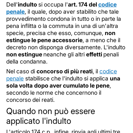
Dell'
indulto
si occupa l'
art. 174 del
codice
penale
, il quale, dopo aver stabilito che tale
provvedimento condona in tutto o in parte la
pena inflitta o la commuta in una di un'altra
specie, precisa che esso, comunque,
non
estingue le pene accessorie
, a meno che il
decreto non disponga diversamente. L'indulto
non estingue
neanche gli altri
effetti
penali
della condanna.
Nel caso di
concorso di più reati
, il
codice
penale
stabilisce che l'indulto si applica
una
sola volta
dopo aver cumulato le pene
,
secondo le norme che concernono il
concorso dei reati.
Quando non può essere
applicato l'indulto
L'articolo 174 c.p., infine, rinvia agli ultimi tre