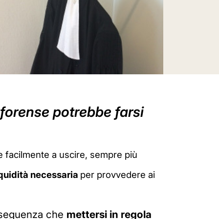
a forense potrebbe farsi
e facilmente a uscire, sempre più
iquidità necessaria
per provvedere ai
onseguenza che
mettersi in regola