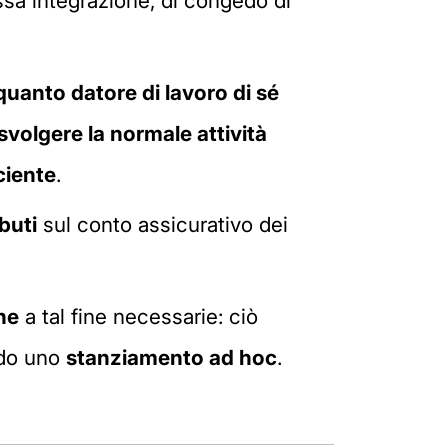
cassa integrazione, di congedo di
uanto datore di lavoro di sé
svolgere la normale attività
ciente
.
buti
sul conto assicurativo dei
he
a tal fine necessarie: ciò
ndo uno
stanziamento ad hoc
.