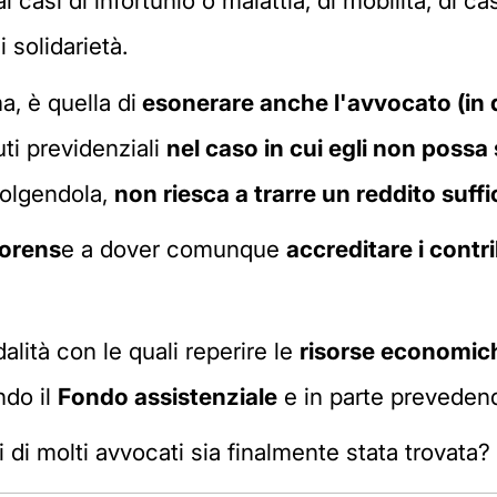
i casi di infortunio o malattia, di mobilità, di 
i solidarietà.
, è quella di
esonerare anche l'avvocato (in q
ti previdenziali
nel caso in cui egli non possa 
volgendola,
non riesca a trarre un reddito suffi
forens
e a dover comunque
accreditare i contri
lità con le quali reperire le
risorse economic
ndo il
Fondo assistenziale
e in parte prevede
i di molti avvocati sia finalmente stata trovata?