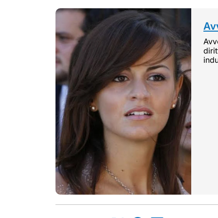
Avv
Avvo
diri
indu