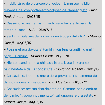
»
Insidia stradale e concorso di colpa - L'imprescindibile
rilevanza del comportamento colposo del danneggiato
-
Avv.
Paolo Accoti
- 12/08/15
»
Cassazione: niente risarcimento se la buca si trova sulla
strada di casa
-
N.R.
- 06/07/15
»
Se il cinghiale invade la corsia non è colpa della P.A.
-
Marina
Crisafi
- 02/06/15
»
Pozzanghera dovuta ai tombini non funzionanti? I danni li
paga il Comune
-
Marina Crisafi
- 26/03/15
»
Niente risarcimento a chi cade in una buca in zona non
pavimentata e da lui conosciuta
-
Giovanna Molteni
- 11/03/15
»
Cassazione: il doppio onere della prova nel risarcimento del
danno da cose in custodia
-
Licia Albertazzi
- 18/02/15
»
Cassazione: nessun risarcimento dal Comune per la caduta
del bimbo "troppo movimentato" sul lungomare dissestato
-
Marina Crisafi
- 04/02/15