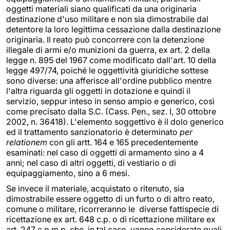
oggetti materiali siano qualificati da una originaria
destinazione d'uso militare e non sia dimostrabile dal
detentore la loro legittima cessazione dalla destinazione
originaria. Il reato può concorrere con la detenzione
illegale di armi e/o munizioni da guerra, ex art. 2 della
legge n. 895 del 1967 come modificato dall'art. 10 della
legge 497/74, poiché le oggettività giuridiche sottese
sono diverse: una afferisce all'ordine pubblico mentre
l'altra riguarda gli oggetti in dotazione e quindi il
servizio, seppur inteso in senso ampio e generico, così
come precisato dalla S.C. (Cass. Pen., sez. I, 30 ottobre
2002, n. 36418). L'elemento soggettivo è il dolo generico
ed il trattamento sanzionatorio è determinato
per
relationem
con gli artt. 164 e 165 precedentemente
esaminati: nel caso di oggetti di armamento sino a 4
anni; nel caso di altri oggetti, di vestiario o di
equipaggiamento, sino a 6 mesi.
Se invece il materiale, acquistato o ritenuto, sia
dimostrabile essere oggetto di un furto o di altro reato,
comune o militare, ricorreranno le diverse fattispecie di
ricettazione ex art. 648 c.p. o di ricettazione militare ex
art. 247 c.p.m.p. che, in tal caso, vanno considerate quali