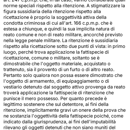
norme speciali rispetto alla ritenzione. A stigmatizzare la
figura sussidiaria della ritenzione rispetto alla
ricettazione è proprio la soggettività attiva della
condotta criminosa di cui all'art. 166 c.p.m.p. che è
estesa a chiunque, e quindi la sua implicita natura di
reato comune e non di reato militare, ancorché previsto
nella legge penale militare. La ritenzione è sussidiaria
rispetto alla ricettazione sotto due punti di vista: in primo
luogo, perché trova applicazione la fattispecie di
ricettazione, comune o militare, soltanto se è
dimostrabile che l'oggetto materiale, acquistato o
trattenuto, sia il provento di un furto o di altro reato.
Pertanto solo qualora non possa essere dimostrato che
l'oggetto di armamento, di equipaggiamento o di
vestiario detenuto dal soggetto attivo provenga da reato
troverà applicazione la fattispecie di ritenzione che
punisce il mero possesso. Per quanto precede è
legittimo sostenere che sul detentore, ai fini della
ritenzione, implicitamente gravi un onere della prova che
ne sostanzia l'oggettività della fattispecie poiché, come
indicato dalla giurisprudenza, ai fini dell'imputabilità
rilevano gli oggetti detenuti che non siano muniti del