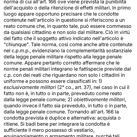
norma di cui all'art. 166 ove viene prevista la punibilità
dell'acquisto o della ritenzione di effetti militari. In primo
luogo appare opportuno precisare che le condotte
contenute nell'articolo in questione si riferiscono a un
reato comune che, in quanto tale, può essere commesso
da qualsiasi cittadino e non solo dal militare. Ciò in virtù
del fatto che il soggetto attivo indicato nell'articolo è
"chiunque". Tale norma, così come anche altre contenute
nel c.p.m.p., evidenziano la complementarità sostanziale
della legge penale militare rispetto alla legge penale
comune. Appare pertanto corretto affermare che le
norme penali militari integrano le fattispecie previste dal
c.p. con dei reati che riguardano non solo i cittadini in
uniforme e possono essere classificati in: 1)
esclusivamente militari
(2° co., art. 37), nel caso in cui il
fatto non è, in tutto o in parte, preveduto come reato
dalla legge penale comune; 2)
obiettivamente militari
,
quando invece il fatto sia preveduto, in tutto o in parte,
dalla legge penale comune. Tornando all'art. 166 la
condotta prevista è duplice e alternativa: acquista o
ritiene. Si badi bene per integrare la condotta è
sufficiente il mero possesso di vestiario,
equipaggiamento o armamento militare, purché tali