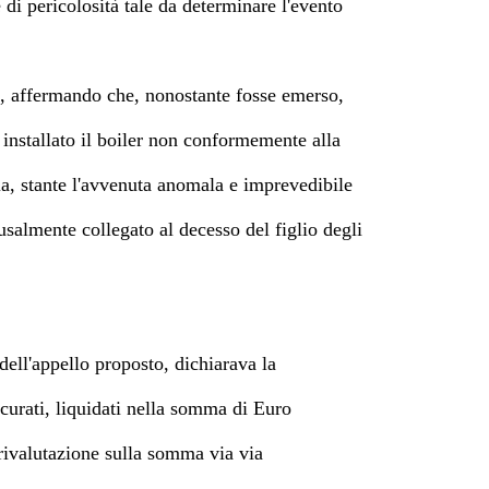
i pericolosità tale da determinare l'evento
se, affermando che, nonostante fosse emerso,
a installato il boiler non conformemente alla
via, stante l'avvenuta anomala e imprevedibile
usalmente collegato al decesso del figlio degli
ell'appello proposto, dichiarava la
rocurati, liquidati nella somma di Euro
 rivalutazione sulla somma via via