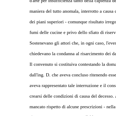
d'arte per insufficienza tanto della capienza d
maniera del tutto anomala, interrotto a causa de
dei piani superiori - comunque risultato irreg
fumi delle cucine e privo dello sfiato di riser
Sostenevano gli attori che, in ogni caso, l'eve
chiedevano la condanna al risarcimento dei da
Il convenuto si costituiva contestando la doma
dall'ing. D. che aveva concluso ritenendo esse
aveva rappresentato tale interruzione e il con
crearsi delle condizioni di causa del decesso.
mancato rispetto di alcune prescrizioni - nell