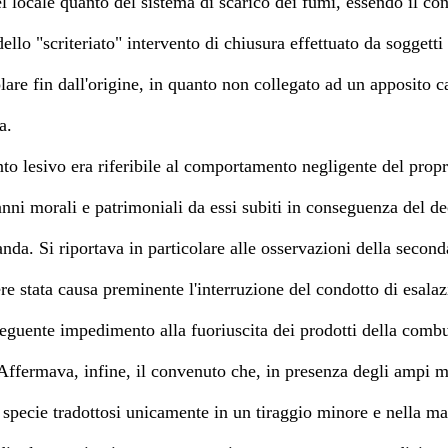
el locale quanto del sistema di scarico dei fumi, essendo il con
llo "scriteriato" intervento di chiusura effettuato da soggetti t
olare fin dall'origine, in quanto non collegato ad un apposito 
va.
nto lesivo era riferibile al comportamento negligente del propr
nni morali e patrimoniali da essi subiti in conseguenza del de
nda. Si riportava in particolare alle osservazioni della second
re stata causa preminente l'interruzione del condotto di esala
seguente impedimento alla fuoriuscita dei prodotti della combu
 Affermava, infine, il convenuto che, in presenza degli ampi ma
a specie tradottosi unicamente in un tiraggio minore e nella ma