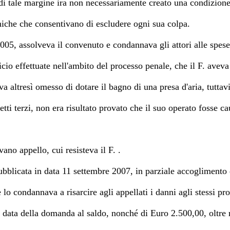
i tale margine ira non necessariamente creato una condizione d
cniche che consentivano di escludere ogni sua colpa.
2005, assolveva il convenuto e condannava gli attori alle spe
icio effettuate nell'ambito del processo penale, che il F. avev
va altresì omesso di dotare il bagno di una presa d'aria, tutta
ti terzi, non era risultato provato che il suo operato fosse ca
ano appello, cui resisteva il F. .
bblicata in data 11 settembre 2007, in parziale accoglimento d
e lo condannava a risarcire agli appellati i danni agli stessi p
la data della domanda al saldo, nonché di Euro 2.500,00, oltre